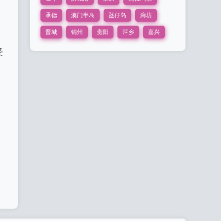
承德
澳门半岛
氹仔岛
廊坊
晋城
锦州
贵阳
萍乡
嘉兴
，
受
，