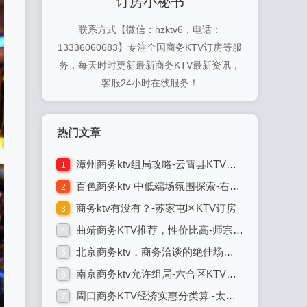
订房小秘书
联系方式【微信：hzktv6，电话：
13336060683】专注全国商务KTV订房等服
务，每天时时更新最新商务KTV最新资讯，
客服24小时在线服务！
热门文章
漳州商务ktv组局攻略-云霄县KTV订房
1
百色商务ktv 中低端场氛围探索-右江区KTV订房
2
商务ktv有没有？-苏家屯区KTV订房
3
曲靖商务KTV推荐，性价比高-师宗县KTV订房
4
北京商务ktv，商务洽谈的绝佳场所-丰台区KTV订房
5
南京商务ktv允许组局-六合区KTV订房
6
周口商务KTV经济实惠分类算 -太康县KTV订房
7