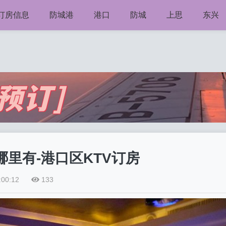
V订房信息
防城港
港口
防城
上思
东兴
v哪里有-港口区KTV订房
:00:12
133