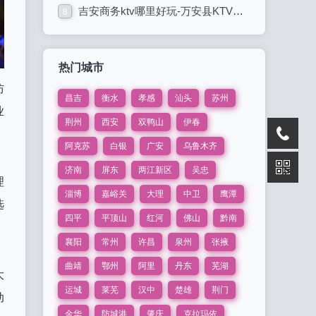
吉安商务ktv哪里好玩-万安县KTV订房
8
热门城市
防
昌吉
衡水
孝感
汕头
苏州
业
荆州
西安
双鸭山
伊春
阿克苏
白银
广安
乌鲁木齐
济南
屏东
两江新区
吴忠
理
淄博
嘉峪关
大理
中卫
鹰潭
选
四平
平顶山
红河
佛山
黔南
襄阳
常州
许昌
泉州
张掖
曲靖
鄂州
阿里
丹东
芜湖
大
运城
莱芜
汉中
楚雄
荆门
动
金华
防城港
肇庆
克拉玛依